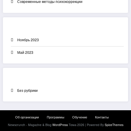
Современные методы психокоррекции
Архивы
Ноябрь 2023
Май 2023
Рубрики
Без рубрики
Об организации
Программы
Обучение
Контакты
Newscrunch - Magazine & Blog
WordPress
Тема 2026 | Powered By
SpiceThemes