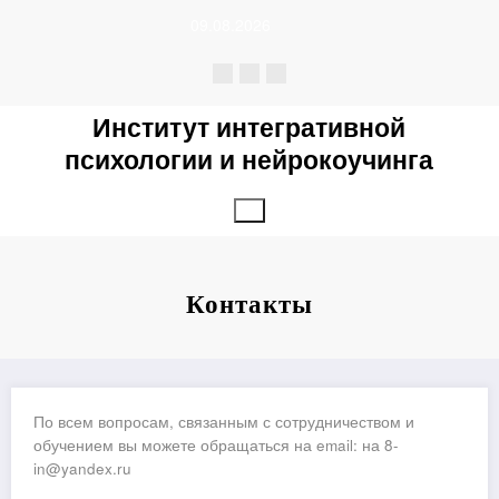
Перейти
09.08.2026
к
содержимому
Институт интегративной
психологии и нейрокоучинга
Контакты
По всем вопросам, связанным с сотрудничеством и
обучением вы можете обращаться на email: на 8-
in@yandex.ru