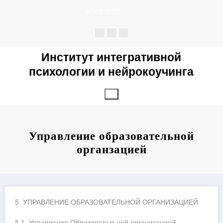
Перейти
07.08.2026
к
содержимому
Институт интегративной
психологии и нейрокоучинга
Управление образовательной
органзацией
5. УПРАВЛЕНИЕ ОБРАЗОВАТЕЛЬНОЙ ОРГАНИЗАЦИЕЙ
5.1. Управление Образовательной организацией