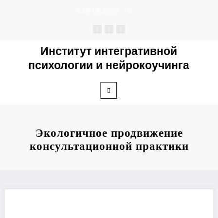
Перейти
06.08.2026
к
содержимому
Институт интегративной
психологии и нейрокоучинга
Экологичное продвижение
консультационной практики