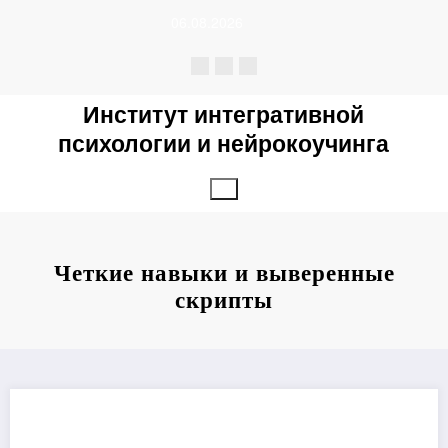
Перейти
06.08.2026
к
содержимому
Институт интегративной
психологии и нейрокоучинга
Четкие навыки и выверенные
скрипты